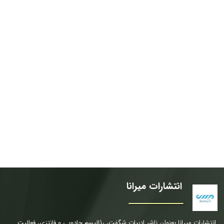
انتشارات میرانا
انتشارات میرانا بعنوان ناشر ادبیات شگفت، رئالیسم جادویی و فانتزی، فعالیت