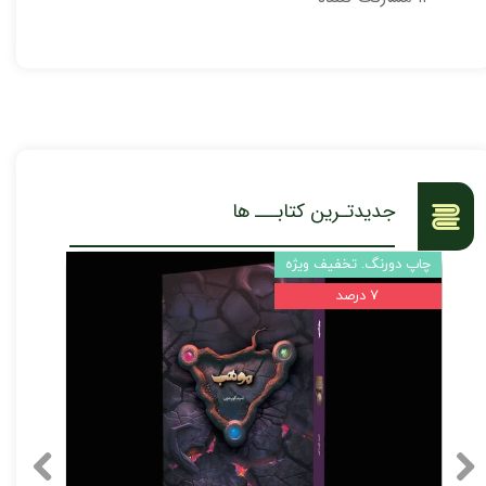
جدیدتـرین کتابـــ ها
چاپ دورنگ. تخفیف ویژه
۷ درصد