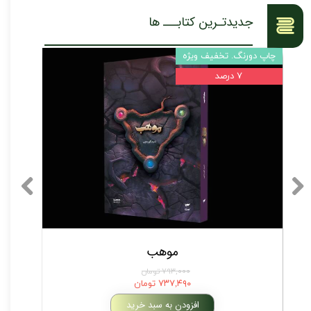
جدیدتـرین کتابـــ ها
چاپ دورنگ. تخفیف ویژه
۷ درصد
★
★
موهب
۷۹۳,۰۰۰ تومان
۷۳۷,۴۹۰ تومان
افزودن به سبد خرید