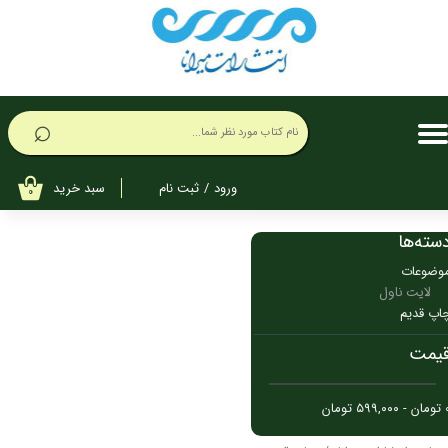
حساب کاربری من
تغییر گذر واژه
⌕
سفارشات
خروج از حساب کاربری
سبد خرید
ورود
/
ثبت نام
۰
سته‌ها
وضوعات
لایت ناول
اپ قدیم
یمت
۵۹۹,۰ تومان