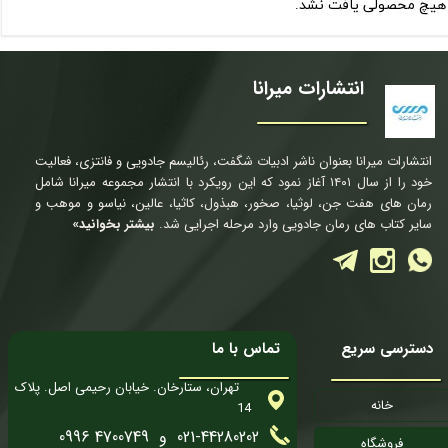
هیچ محصولی یافت نشد.
انتشارات میرانا
انتشارات میرانا بعنوان ناشر ادبیات شگفت، رئالیسم جادویی و فانتزی، فعالیت
خود را از سال ۱۴۰۱ آغاز نمود که این رویکرد با انتشار مجموعه میرانا شامل
رمان های هفت جن، لوثیا، صخور، هبذول، کاثیا، عالین، نیاسو و موهب و
سایر کتاب های رمان جادویی وارد مرحله اجرایی شد.
بیشتر بخوانید»
دسترسی سریع
تماس با ما
تهران، ستارخان. خیابان رحیمی اصل. پلاک
خانه
14
021-44280202 و 4700749 0996
فروشگاه