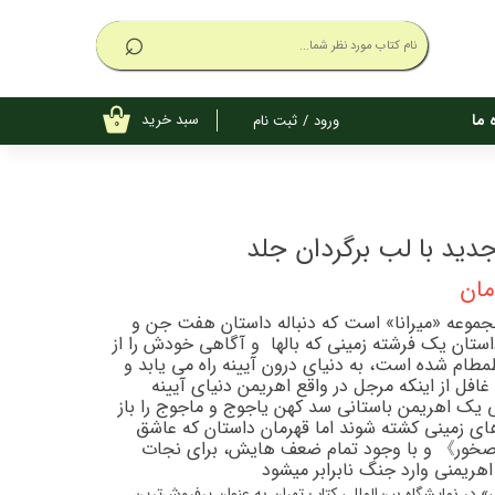
⌕
سبد خرید
 ما
ورود
/
ثبت نام
۰
حساب کاربری
من
تغییر گذر واژه
سفارشات
خروج از
جموعه «میرانا» است که دنباله داستان هفت جن و
حساب کاربری
داستان یک فرشته زمینی که بالها و آگاهی خودش را از
طام شده است، به دنیای درون آیینه راه می یابد و
افل از اینکه مرجل در واقع اهریمن دنیای آیینه
یک اهریمن باستانی سد کهن یاجوج و ماجوج را باز
 های زمینی کشته شوند اما قهرمان داستان که عاشق
صخور》 و با وجود تمام ضعف هایش، برای نجات
اهریمنی وارد جنگ نابرابر میشود
در نمایشگاه بین‌المللی کتاب تهران به عنوان پرفروش‌ترین