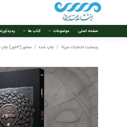
صفحه اصلی
موضوعات
کتاب ها
پدیدآورند
رمان کلاسیک
جدیدترین
نویسندگا
وبسایت انتشارات میرانا
چاپ شده
صخور (3خور) چاپ جدید با لب برگردان جلد
لایت ناول
تجدید چاپ
مترجمان
کمیک استریپ
در دست انتشار
گردآورندگ
داستان کوتاه و شعر
نمایش نامه و فیکشنال
سایر آثار