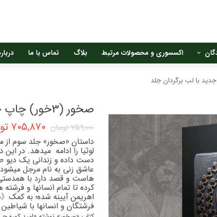
گان
اکسسوری و محصولات مرتبط
بلاگ
تماس با ما
درباره
ن
صخور (3خور) چاپ جدید با لب برگردان جلد
ان
۷۰۵,۸۷۰ تومان
۷۵۹,۰۰۰ تومان
داستان «صخور» جلد سوم از م
لوثیا را ادامه میدهد. در این 
دست داده و زندانی یک دیو طم
عاشق زنی به نام مرجل میشود غ
هاست و قصد دارد با همدستی 
کرده تا تمام انسانها و فرشته
اهریمن آیینه شده؛ به کمک《
فرشتگان و انسانها با شیاطین 
کتاب «صخور» نوشته «امید کوره چی» 