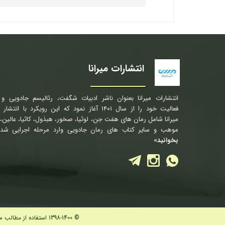
انتشارات میرانا
★
★
انتشارات میرانا بعنوان ناشر ادبیات شگفت، رئالیسم جادویی و ف
فعالیت خود را از سال ۱۴۰۱ آغاز نمود که این رویکرد با ان
میرانا شامل رمان های هفت جن، لوثیا، صخور، هبذول، کاثیا، عالین، 
موهب و سایر کتاب های رمان جادویی وارد مرحله اجرایی شد.
بخوانید»
© 1398-1400 استفاده از مطالب سایت فقط برای مقاصد غیرتجاری و با ذکر منبع بلامانع است ، کلیه حقوق مادی و معنوی برای «