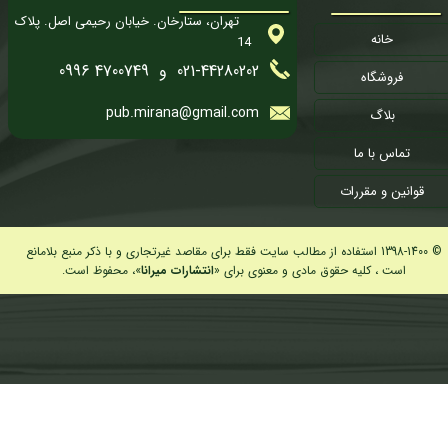
تهران، ستارخان. خیابان رحیمی اصل. پلاک
خانه
14
★
★
★
★
★
021-44280202 و 4700749 0996
فروشگاه
pub.mirana@gmail.com
بلاگ
تماس با ما
قوانین و مقررات
© 1398-1400 استفاده از مطالب سایت فقط برای مقاصد غیرتجاری و با ذکر منبع بلامانع
است ، کلیه حقوق مادی و معنوی برای «
انتشارات میرانا
»، محفوظ است.
★
★
★
★
★