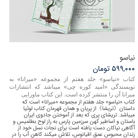
نیاسو
۵۹۹,۰۰۰ تومان
کتاب «نیاسو» جلد هفتم از مجموعه «میرانا» به
نویسندگی «امید کوره چی» می­باشد که انتشارات
میرانا آن را منتشر کرده است. این کتاب ماورایی
کتاب «نیاسو» جلد هفتم از مجموعه «میرانا» است که
داستان《
تر
یشا
》
از
پریان و همان قهرمان کتاب لوثیا
میباشد. تریشای پری که بعد از آموختن جادوی ایران
باستان و اساطیر کهن سرزمین پارس به راز لوح بطلمیس و
آگاهی نیاکان دست یافته است برای نجات نسل خود از
زندان محبوس عمق اقیانوس، تلاش می­کند کاهن آب را در