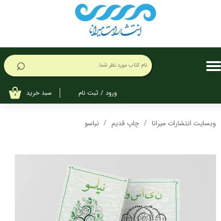
حساب کاربری من
تغییر گذر واژه
⌕
سفارشات
خروج از حساب کاربری
سبد خرید
ورود
/
ثبت نام
۰
وبسایت انتشارات میرانا
چاپ قدیم
نیاسو