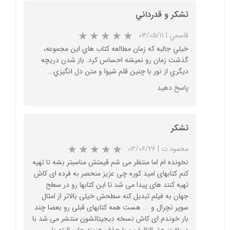
تشكر و قدرداني
★
★
★
قاسمي
|
۰۳/۰۵/۱۱
خيلي جالبه كه زمان مطالعه كتاب هاي اين مجموعه،
گذشت زمان رو نميشه احساس كرد. باز شدن دريچه
ديگري از نور با چنين قلم شيوا و متن دل انگيزي...
پاسخ دهید
تشکر
محمود ت
|
۰۳/۰۶/۲۶
نخونده ام اما منتظر می شم قیمتش مناسبتر بشه تا تهیه
کنم کتابهای امید کوره چی عزیز منحصر به فرده ای کاش
تهیه کنند های پیدا می شد تا این کتابها رو در سطح
جهان به فیلم تبدیل کنه سطحش خیلی بالاتر از امثال
سوپر نچرال و ... هست همه کتابهای قبلی رو بعضا چند
بار خوندم ای کاش نسخه دیجیتالشون منتشر می شد با