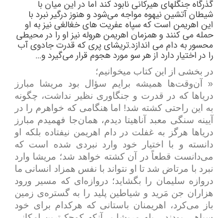
گذرگاه جنگل­های هیرکانی نابود کند اما در این میان با
شیطان آتشین نیهوه مواجه می‌شود و هنوز درگیر نبرد با
این اهریمن است که سپاه عفریت های خغالغی نیز به او
حمله می کنند و همزمان اهریمن هروله نیز او را در محیطی
محسور به دام‌ می اندازد.‌تریشای پری که قدرت جادوی آب
را در اختیار دارد از هر سو مورد هجوم قرار می‌گیرد و
...
در بخشی از این کتاب می­خوانیم؛
« آن‌وقت‌ها همیشه برایم سؤال بود مریشا مبارز
دریاها که در قدرت و جنگاوری‌ نظیر نداشت، چگونه
به این راحتی کشته شد! اما هنگامی که خواهرم را در
آیینه سنگی معبد آناهیتا دیدم، همان‌جا فهمیدم مبارز
دریاها هرگز به غفلت در دام اهریمن نیفتاده بلکه او
دانسته و با اختیار خود وارد نبردی شده است که
می‌دانست قطعاً در آن کشته خواهد شد؛ مریشا وارد
نبرد با مرتاض شد تا او نتواند با نفس همزاد انسانی ما
دروازه سلیمان را بگشاید؛ دروازه‌ای که مسیر ورود
هزاران جن مَرید و شیاطین پلید را به گستره‌ی زمین
باز می‌کرد، اهریمنان باستانی که هرکدام برای خود
سپاهی بودند... بله مریشا بی‌آنکه کوچک‌ترین امکانی